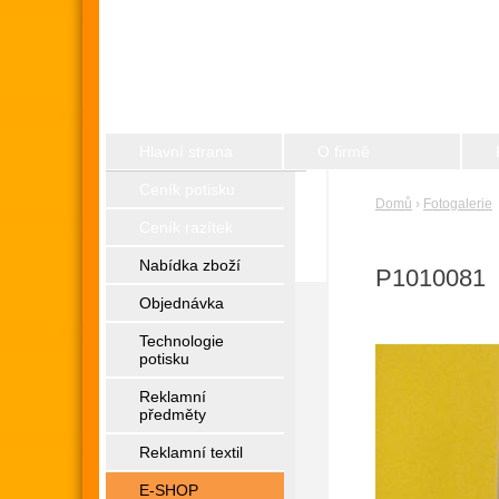
Hlavní strana
O firmě
Ceník potisku
Domů
›
Fotogalerie
Ceník razítek
Nabídka zboží
P1010081
Objednávka
Technologie
potisku
Reklamní
předměty
Reklamní textil
E-SHOP