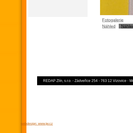
Fotogalerie
Náhled
Náhle
REDAP Zlín, s.r.o. - Zádveřice 254 - 763 12 Vizovice - 
webdesign: www.jw.cz