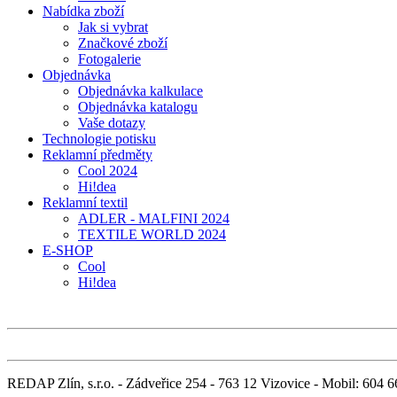
Nabídka zboží
Jak si vybrat
Značkové zboží
Fotogalerie
Objednávka
Objednávka kalkulace
Objednávka katalogu
Vaše dotazy
Technologie potisku
Reklamní předměty
Cool 2024
Hi!dea
Reklamní textil
ADLER - MALFINI 2024
TEXTILE WORLD 2024
E-SHOP
Cool
Hi!dea
REDAP Zlín, s.r.o. - Zádveřice 254 - 763 12 Vizovice - Mobil: 604 