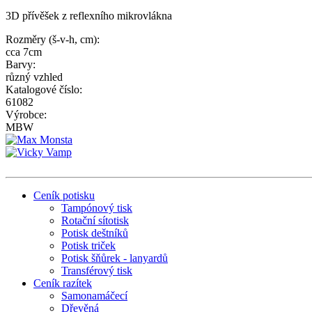
3D přívěšek z reflexního mikrovlákna
Rozměry (š-v-h, cm):
cca 7cm
Barvy:
různý vzhled
Katalogové číslo:
61082
Výrobce:
MBW
Ceník potisku
Tampónový tisk
Rotační sítotisk
Potisk deštníků
Potisk triček
Potisk šňůrek - lanyardů
Transférový tisk
Ceník razítek
Samonamáčecí
Dřevěná